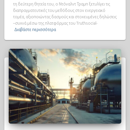
τη δεύτερη θητεία του, ο Ντόναλντ Τραμπ ξετυλίγει τις
διαπραγματευτικές του μεθόδους στον ενεργειακό
τομέα, αξιοποιώντας δασμούς και στοχευμένες δηλώσεις
–συχνά μέσω της πλατφόρμας του Truthsocial-
Διαβάστε περισσότερα