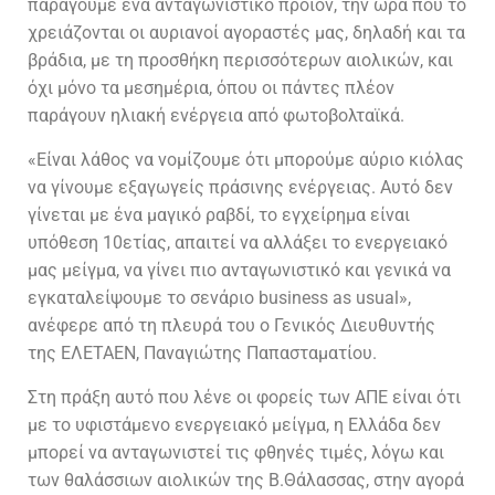
παράγουμε ένα ανταγωνιστικό προϊόν, την ώρα που το
χρειάζονται οι αυριανοί αγοραστές μας, δηλαδή και τα
βράδια, με τη προσθήκη περισσότερων αιολικών, και
όχι μόνο τα μεσημέρια, όπου οι πάντες πλέον
παράγουν ηλιακή ενέργεια από φωτοβολταϊκά.
«Είναι λάθος να νομίζουμε ότι μπορούμε αύριο κιόλας
να γίνουμε εξαγωγείς πράσινης ενέργειας. Αυτό δεν
γίνεται με ένα μαγικό ραβδί, το εγχείρημα είναι
υπόθεση 10ετίας, απαιτεί να αλλάξει το ενεργειακό
μας μείγμα, να γίνει πιο ανταγωνιστικό και γενικά να
εγκαταλείψουμε το σενάριο business as usual»,
ανέφερε από τη πλευρά του ο Γενικός Διευθυντής
της ΕΛΕΤΑΕΝ, Παναγιώτης Παπασταματίου.
Στη πράξη αυτό που λένε οι φορείς των ΑΠΕ είναι ότι
με το υφιστάμενο ενεργειακό μείγμα, η Ελλάδα δεν
μπορεί να ανταγωνιστεί τις φθηνές τιμές, λόγω και
των θαλάσσιων αιολικών της Β.Θάλασσας, στην αγορά