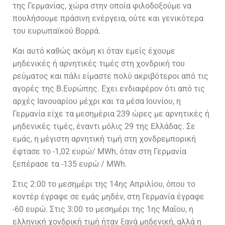
της Γερμανίας, χώρα στην οποία φιλοδοξούμε να
πουλήσουμε πράσινη ενέργεια, ούτε και γενικότερα
του ευρωπαϊκού Βορρά.
Και αυτό καθώς ακόμη κι όταν εμείς έχουμε
μηδενικές ή αρνητικές τιμές στη χονδρική του
ρεύματος και πάλι είμαστε πολύ ακριβότεροι από τις
αγορές της Β.Ευρώπης. Εχει ενδιαφέρον ότι από τις
αρχές Ιανουαρίου μέχρι και τα μέσα Ιουνίου, η
Γερμανία είχε τα μεσημέρια 239 ώρες με αρνητικές ή
μηδενικές τιμές, έναντι μόλις 29 της Ελλάδας. Σε
εμάς, η μέγιστη αρνητική τιμή στη χονδρεμπορική
έφτασε το -1,02 ευρώ/ MWh, όταν στη Γερμανία
ξεπέρασε τα -135 ευρώ / MWh.
Στις 2:00 το μεσημέρι της 14ης Απριλίου, όπου το
κοντέρ έγραφε σε εμάς μηδέν, στη Γερμανία έγραφε
-60 ευρώ. Στις 3:00 το μεσημέρι της 1ης Μαΐου, η
ελληνική χονδρική τιμή ήταν ξανά μηδενική, αλλά η