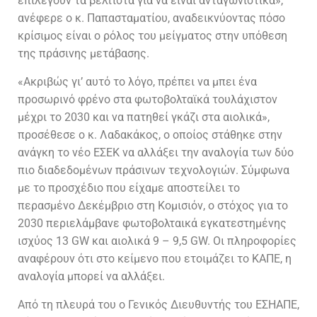
επιλεγούν τα βέλτιστα για να είναι ανταγωνιστικά»,
ανέφερε ο κ. Παπασταματίου, αναδεικνύοντας πόσο
κρίσιμος είναι ο ρόλος του μείγματος στην υπόθεση
της πράσινης μετάβασης.
«Ακριβώς γι’ αυτό το λόγο, πρέπει να μπει ένα
προσωρινό φρένο στα φωτοβολταϊκά τουλάχιστον
μέχρι το 2030 και να πατηθεί γκάζι στα αιολικά»,
προσέθεσε ο κ. Λαδακάκος, ο οποίος στάθηκε στην
ανάγκη το νέο ΕΣΕΚ να αλλάξει την αναλογία των δύο
πιο διαδεδομένων πράσινων τεχνολογιών. Σύμφωνα
με το προσχέδιο που είχαμε αποστείλει το
περασμένο Δεκέμβριο στη Κομισιόν, ο στόχος για το
2030 περιελάμβανε φωτοβολταικά εγκατεστημένης
ισχύος 13 GW και αιολικά 9 – 9,5 GW. Οι πληροφορίες
αναφέρουν ότι στο κείμενο που ετοιμάζει το ΚΑΠΕ, η
αναλογία μπορεί να αλλάξει.
Από τη πλευρά του ο Γενικός Διευθυντής του ΕΣΗΑΠΕ,