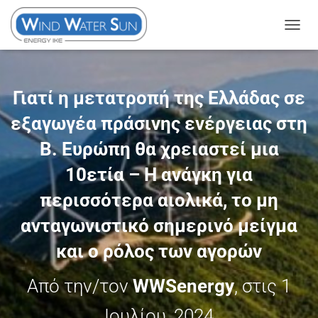
Ε
Ν
Α
Λ
Γιατί η μετατροπή της Ελλάδας σε
Λ
εξαγωγέα πράσινης ενέργειας στη
Α
Γ
Β. Ευρώπη θα χρειαστεί μια
Ή
10ετία – Η ανάγκη για
Π
Λ
περισσότερα αιολικά, το μη
Ο
ανταγωνιστικό σημερινό μείγμα
Ή
Γ
και ο ρόλος των αγορών
Η
Σ
Από την/τον
WWSenergy
, στις
1
Η
Σ
Ιουλίου, 2024