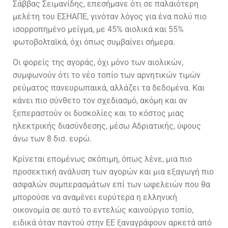
Σάββας Σειμανίδης, επεσήμανε ότι σε παλαιότερη
μελέτη του ΕΣΗΑΠΕ, γινόταν λόγος για ένα πολύ πιο
ισορροπημένο μείγμα, με 45% αιολικά και 55%
φωτοβολταϊκά, όχι όπως συμβαίνει σήμερα.
Οι φορείς της αγοράς, όχι μόνο των αιολικών,
συμφωνούν ότι το νέο τοπίο των αρνητικών τιμών
ρεύματος πανευρωπαικά, αλλάζει τα δεδομένα. Και
κάνει πιο σύνθετο τον σχεδιασμό, ακόμη και αν
ξεπεραστούν οι δυσκολίες και το κόστος μιας
ηλεκτρικής διασύνδεσης, μέσω Αδριατικής, ύψους
άνω των 8 δισ. ευρώ.
Κρίνεται επομένως σκόπιμη, όπως λένε, μια πιο
προσεκτική ανάλυση των αγορών και μια εξαγωγή πιο
ασφαλών συμπερασμάτων επί των ωφελειών που θα
μπορούσε να αναμένει ευρύτερα η ελληνική
οικονομία σε αυτό το εντελώς καινούργιο τοπίο,
ειδικά όταν παντού στην ΕΕ ξαναγράφουν αρκετά από