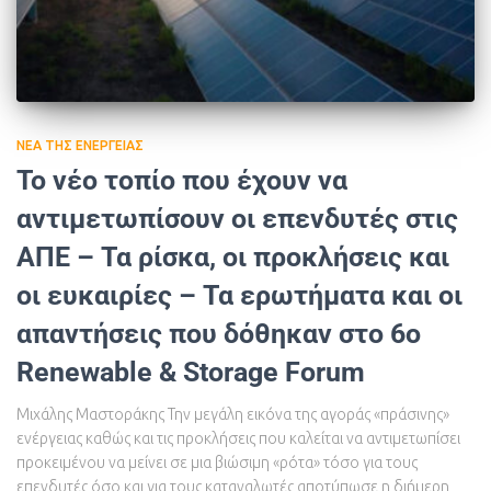
ΝΈΑ ΤΗΣ ΕΝΈΡΓΕΙΑΣ
Το νέο τοπίο που έχουν να
αντιμετωπίσουν οι επενδυτές στις
ΑΠΕ – Τα ρίσκα, οι προκλήσεις και
οι ευκαιρίες – Τα ερωτήματα και οι
απαντήσεις που δόθηκαν στο 6ο
Renewable & Storage Forum
Μιχάλης Μαστοράκης Την μεγάλη εικόνα της αγοράς «πράσινης»
ενέργειας καθώς και τις προκλήσεις που καλείται να αντιμετωπίσει
προκειμένου να μείνει σε μια βιώσιμη «ρότα» τόσο για τους
επενδυτές όσο και για τους καταναλωτές αποτύπωσε η διήμερη