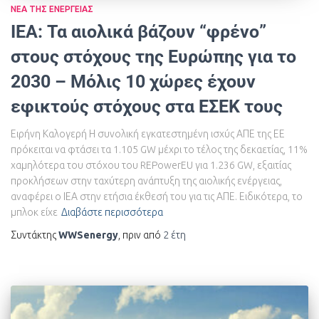
ΝΈΑ ΤΗΣ ΕΝΈΡΓΕΙΑΣ
IEA: Τα αιολικά βάζουν “φρένο”
στους στόχους της Ευρώπης για το
2030 – Μόλις 10 χώρες έχουν
εφικτούς στόχους στα ΕΣΕΚ τους
Ειρήνη Καλογερή Η συνολική εγκατεστημένη ισχύς ΑΠΕ της ΕΕ
πρόκειται να φτάσει τα 1.105 GW μέχρι το τέλος της δεκαετίας, 11%
χαμηλότερα του στόχου του REPowerEU για 1.236 GW, εξαιτίας
προκλήσεων στην ταχύτερη ανάπτυξη της αιολικής ενέργειας,
αναφέρει ο ΙΕΑ στην ετήσια έκθεσή του για τις ΑΠΕ. Ειδικότερα, το
μπλοκ είχε
Διαβάστε περισσότερα
Συντάκτης
WWSenergy
, πριν από
2 έτη