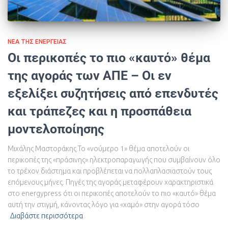
ΝΈΑ ΤΗΣ ΕΝΈΡΓΕΙΑΣ
Οι περικοπές το πιο «καυτό» θέμα
της αγοράς των ΑΠΕ – Οι εν
εξελίξει συζητήσεις από επενδυτές
και τράπεζες και η προσπάθεια
μοντελοποίησης
Μιχάλης Μαστοράκης Το «νούμερο 1» θέμα αποτελούν οι
περικοπές της «πράσινης» ηλεκτροπαραγωγής που συμβαίνουν όλο
το τρέχον διάστημα και προβλέπεται να πολλαπλασιαστούν τους
επόμενους μήνες. Πηγές της αγοράς μεταφέρουν χαρακτηριστικά
στο energypress ότι οι περικοπές αποτελούν το πιο «καυτό» θέμα
αυτή την στιγμή, κάνοντας λόγο για «χαμό» στην αγορά τόσο
Διαβάστε περισσότερα