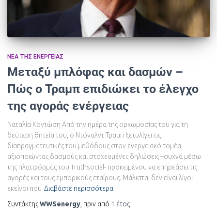
ΝΈΑ ΤΗΣ ΕΝΈΡΓΕΙΑΣ
Μεταξύ μπλόφας και δασμών –
Πώς ο Τραμπ επιδιώκει το έλεγχο
της αγοράς ενέργειας
Ναταλία Κοντώση Από την ημέρα της ορκωμοσίας του για τη
δεύτερη θητεία του, ο Ντόναλντ Τραμπ ξετυλίγει τις
διαπραγματευτικές του μεθόδους στον ενεργειακό τομέα,
αξιοποιώντας δασμούς και στοχευμένες δηλώσεις –συχνά μέσω
της πλατφόρμας του Truthsocial- προκειμένου να επηρεάσει τις
αγορές και τους εμπορικούς εταίρους. Μάλιστα, δεν είναι λίγοι
εκείνοι που
Διαβάστε περισσότερα
Συντάκτης
WWSenergy
, πριν από
1 έτος