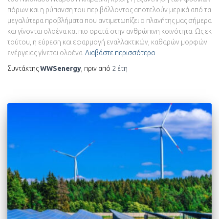
πόρων και η ρύπανση του περιβάλλοντος αποτελούν μερικά από τα
μεγαλύτερα προβλήματα που αντιμετωπίζει ο πλανήτης μας σήμερα
και γίνονται ολοένα και πιο ορατά στην ανθρώπινη κοινότητα. Ως εκ
τούτου, η εύρεση και εφαρμογή εναλλακτικών, καθαρών μορφών
ενέργειας γίνεται ολοένα
Διαβάστε περισσότερα
Συντάκτης
WWSenergy
, πριν από
2 έτη