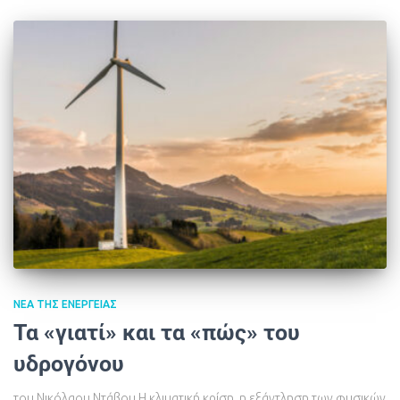
ΝΈΑ ΤΗΣ ΕΝΈΡΓΕΙΑΣ
Τα «γιατί» και τα «πώς» του
υδρογόνου
του Νικόλαου Ντάβου Η κλιματική κρίση, η εξάντληση των φυσικών