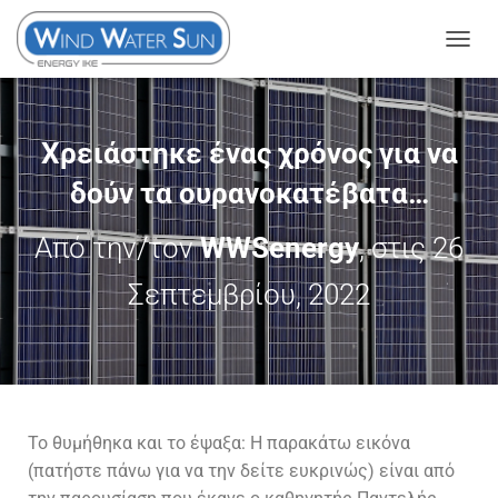
Ε
Ν
Α
Λ
Χρειάστηκε ένας χρόνος για να
Λ
δούν τα ουρανοκατέβατα…
Α
Γ
Από την/τον
WWSenergy
, στις
26
Ή
Π
Σεπτεμβρίου, 2022
Λ
Ο
Ή
Γ
Η
Σ
Το θυμήθηκα και το έψαξα: Η παρακάτω εικόνα
Η
(πατήστε πάνω για να την δείτε ευκρινώς) είναι από
Σ