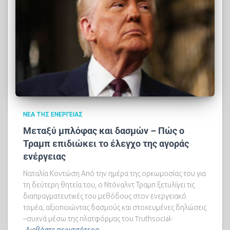
ΝΈΑ ΤΗΣ ΕΝΈΡΓΕΙΑΣ
Μεταξύ μπλόφας και δασμών – Πώς ο
Τραμπ επιδιώκει το έλεγχο της αγοράς
ενέργειας
Ναταλία Κοντώση Από την ημέρα της ορκωμοσίας του για
τη δεύτερη θητεία του, ο Ντόναλντ Τραμπ ξετυλίγει τις
διαπραγματευτικές του μεθόδους στον ενεργειακό
τομέα, αξιοποιώντας δασμούς και στοχευμένες δηλώσεις
–συχνά μέσω της πλατφόρμας του Truthsocial-
Διαβάστε περισσότερα