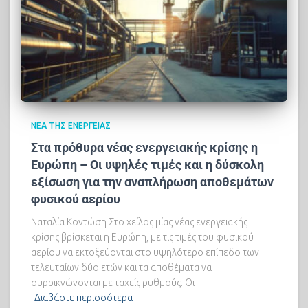
ΝΈΑ ΤΗΣ ΕΝΈΡΓΕΙΑΣ
Στα πρόθυρα νέας ενεργειακής κρίσης η
Ευρώπη – Οι υψηλές τιμές και η δύσκολη
εξίσωση για την αναπλήρωση αποθεμάτων
φυσικού αερίου
Ναταλία Κοντώση Στο χείλος μίας νέας ενεργειακής
κρίσης βρίσκεται η Ευρώπη, με τις τιμές του φυσικού
αερίου να εκτοξεύονται στο υψηλότερο επίπεδο των
τελευταίων δύο ετών και τα αποθέματα να
συρρικνώνονται με ταχείς ρυθμούς. Οι
Διαβάστε περισσότερα