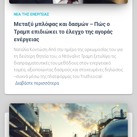
ΝΈΑ ΤΗΣ ΕΝΈΡΓΕΙΑΣ
Μεταξύ μπλόφας και δασμών – Πώς ο
Τραμπ επιδιώκει το έλεγχο της αγοράς
ενέργειας
Ναταλία Κοντώση Από την ημέρα της ορκωμοσίας του για
τη δεύτερη θητεία του, ο Ντόναλντ Τραμπ ξετυλίγει τις
διαπραγματευτικές του μεθόδους στον ενεργειακό
τομέα, αξιοποιώντας δασμούς και στοχευμένες δηλώσεις
–συχνά μέσω της πλατφόρμας του Truthsocial-
Διαβάστε περισσότερα