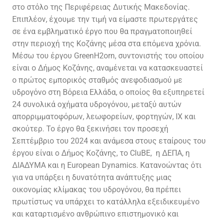
στο στόλο της Περιφέρειας Δυτικής Μακεδονίας.
Επιπλέον, έχουμε την τιμή να είμαστε πρωτεργάτες
σε ένα εμβληματικό έργο που θα πραγματοποιηθεί
στην περιοχή της Κοζάνης μέσα στα επόμενα χρόνια.
Μέσω του έργου
GreenH
2
orn
, συντονιστής του οποίου
είναι ο Δήμος Κοζάνης, αναμένεται να κατασκευαστεί
ο πρώτος εμπορικός σταθμός ανεφοδιασμού με
υδρογόνο στη Βόρεια Ελλάδα, ο οποίος θα εξυπηρετεί
24 συνολικά οχήματα υδρογόνου, μεταξύ αυτών
απορριμματοφόρων, λεωφορείων, φορτηγών, ΙΧ και
σκούτερ. Το έργο θα ξεκινήσει τον προσεχή
Σεπτέμβριο του 2024 και ανάμεσα στους εταίρους του
έργου είναι ο Δήμος Κοζάνης, το
CluBE
, η ΔΕΠΑ, η
ΔΙΑΔΥΜΑ και η
European Dynamics
. Κατανοώντας ότι
για να υπάρξει η δυνατότητα ανάπτυξης μιας
οικονομίας κλίμακας του υδρογόνου, θα πρέπει
πρωτίστως να υπάρχει το κατάλληλα εξειδικευμένο
και καταρτισμένο ανθρώπινο επιστημονικό και