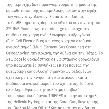
της περιοχής, δεν παραγνωρίζουμε τη σημασία της
ευαισθητοποίησης και εμπλοκής αυτών στην άφιξη
των νέων τεχνολογιών. Σε αυτό το πλαίσιο,
το
CluBE
πήρε το χρίσμα του εθνικού συντονιστή του
ου
3
JIVE Roadshow
, το οποίο είχε ως στόχο την
επιδεικτική χρήση ενός λεωφορείο υδρογόνου
(
Fuel Cell Electric Bus
) και ενός κινητού σταθμού
ανεφοδιασμού (
Multi Element Gas Container
) στη
Θεσσαλονίκη, την Κοζάνη, την Αθήνα και την Πάτρα. Το
λεωφορείο δοκιμάστηκε σε υφιστάμενα δρομολόγια
υπό πραγματικές συνθήκες, επιτρέποντας την
καταγραφή και συλλογή σημαντικών δεδομένων
σχετικά με την κίνηση, την κατανάλωση και τη
διαδικασία ανεφοδιασμού του οχήματος. Το έργο
ολοκληρώθηκε με την πολύτιμη συμβολή
του
ευρωπαϊκού έργου
TRIERES
και την υποστήριξη
της
Hellenic Hydrogen
και της
Coral Gas
, θυγατρικής
του Ομίλου
Motor Oil
, τελώντας υπό την αιγίδα του