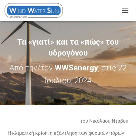
Ε
Ν
Α
Λ
Τα «γιατί» και τα «πώς» του
Λ
υδρογόνου
Α
Γ
Από την/τον
WWSenergy
, στις
22
Ή
Π
Ιουλίου, 2024
Λ
Ο
Ή
Γ
Η
Σ
του Νικόλαου Ντάβου
Η
Σ
Η κλιματική κρίση, η εξάντληση των φυσικών πόρων