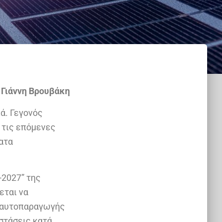
 Γιάννη Βρουβάκη
ά. Γεγονός
 τις επόμενες
ατα
-2027” της
εται να
ς αυτοπαραγωγής
στάσεις κατά