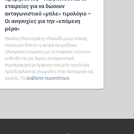
εταιρείες για να δώσουν
ανταγωνιστικό «μπλε» τιμολόγιο –
Οι ανησυχίες για την «επόμενη
μέρα»
Μιχάλης Μαστοράκης «Παιχνίδι μέχρι τελικής
πτώσεως» δείχνει η αγορά προμήθειας
ηλεκτρικού ρεύματος με τις εταιρείες να έχουν
επιδοθεί σε μια άκρως ανταγωνιστική
συμπεριφορά με έμφαση στα μπλε τιμολόγια,
προεξοφλώντας ανωμαλίες στην λειτουργία της
αγοράς. Τα
Διαβάστε περισσότερα