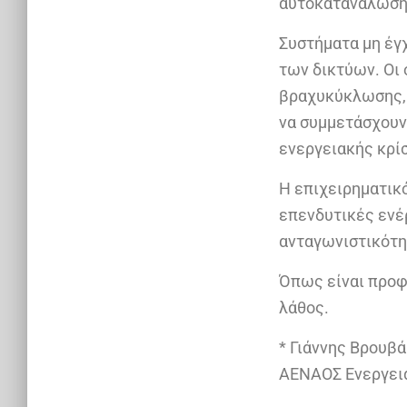
αυτοκατανάλωση
Συστήματα μη έγχ
των δικτύων. Οι
βραχυκύκλωσης, π
να συμμετάσχουν
ενεργειακής κρί
Η επιχειρηματικό
επενδυτικές ενέ
ανταγωνιστικότη
Όπως είναι προφα
λάθος.
* Γιάννης Βρουβ
ΑΕΝΑΟΣ Ενεργει