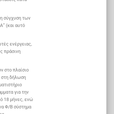
τη σύγχυση των
’’ (και αυτό
ωτές ενέργειας,
υς πράσινη
ύν στο πλαίσιο
 στη δήλωση
ματιστήριο
άμματα για την
ό 18 μήνες, ενώ
ένα Φ/Β σύστημα