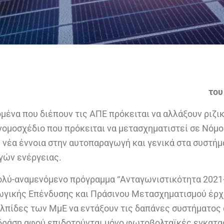
του
μένα που διέπουν τις ΑΠΕ πρόκειται να αλλάξουν ριζικ
νομοσχέδιο που πρόκειται να μετασχηματιστεί σε Νόμο
 νέα έννοια στην αυτοπαραγωγή και γενικά στα συστήμ
γών ενέργειας.
ολύ-αναμενόμενο πρόγραμμα “Ανταγωνιστικότητα 2021
γικής Επένδυσης και Πράσινου Μετασχηματισμού έρχ
ελπίδες των ΜμΕ να εντάξουν τις δαπάνες συστήματο
δράση αφού επιδοτούνται μόνο φωτοβολταϊκές εγκατα