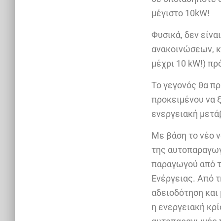
μέγιστο 10kW!
Φυσικά, δεν είν
ανακοινώσεων, κα
μέχρι 10 kW!) πρ
Το γεγονός θα π
προκειμένου να ξ
ενεργειακή μετά
Με βάση το νέο ν
της αυτοπαραγωγ
παραγωγού από τ
Ενέργειας. Από τ
αδειοδότηση και
η ενεργειακή κρί