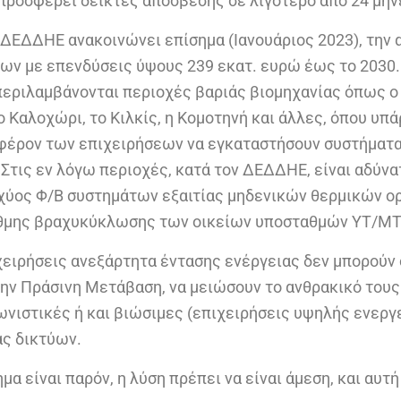
ροσφέρει δείκτες απόσβεσης σε λιγότερο από 24 μήν
ο ΔΕΔΔΗΕ ανακοινώνει επίσημα (Ιανουάριος 2023), την
ων με επενδύσεις ύψους 239 εκατ. ευρώ έως το 2030. 
περιλαμβάνονται περιοχές βαριάς βιομηχανίας όπως ο
το Καλοχώρι, το Κιλκίς, η Κομοτηνή και άλλες, όπου υπ
αφέρον των επιχειρήσεων να εγκαταστήσουν συστήματ
Στις εν λόγω περιοχές, κατά τον ΔΕΔΔΗΕ, είναι αδύνα
χύος Φ/Β συστημάτων εξαιτίας μηδενικών θερμικών ορ
θμης βραχυκύκλωσης των οικείων υποσταθμών ΥΤ/ΜΤ
χειρήσεις ανεξάρτητα έντασης ενέργειας δεν μπορούν 
ην Πράσινη Μετάβαση, να μειώσουν το ανθρακικό τους
ωνιστικές ή και βιώσιμες (επιχειρήσεις υψηλής ενεργ
ς δικτύων.
α είναι παρόν, η λύση πρέπει να είναι άμεση, και αυτή 