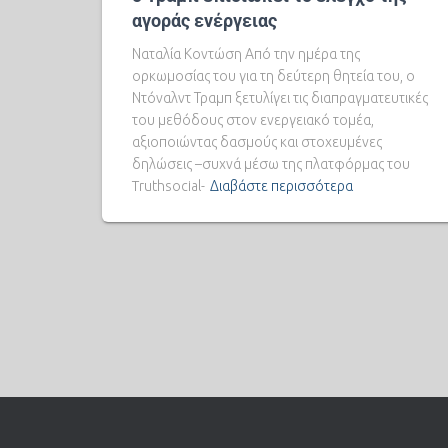
αγοράς ενέργειας
Ναταλία Κοντώση Από την ημέρα της
ορκωμοσίας του για τη δεύτερη θητεία του, ο
Ντόναλντ Τραμπ ξετυλίγει τις διαπραγματευτικές
του μεθόδους στον ενεργειακό τομέα,
αξιοποιώντας δασμούς και στοχευμένες
δηλώσεις –συχνά μέσω της πλατφόρμας του
Truthsocial-
Διαβάστε περισσότερα