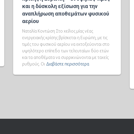
και η δύσκολη εξίσωση για την
αναπλήρωση αποθεμάτων φυσικού
αερίου
Ναταλία Κοντώση Στο χείλος μίας νέας
ενεργειακής κρίσης βρίσκεται η Ευρώπη, με τις
τιμές του φυσικού αερίου να εκτοξεύονται στο
υψηλότερο επίπεδο των τελευταίων δύο ετών
και τα αποθέματα να συρρικνώνονται με ταχείς
ρυθμούς. Οι
Διαβάστε περισσότερα