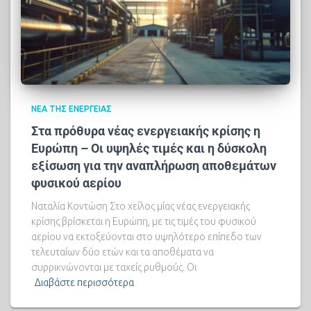
ΝΈΑ ΤΗΣ ΕΝΈΡΓΕΙΑΣ
Στα πρόθυρα νέας ενεργειακής κρίσης η
Ευρώπη – Οι υψηλές τιμές και η δύσκολη
εξίσωση για την αναπλήρωση αποθεμάτων
φυσικού αερίου
Ναταλία Κοντώση Στο χείλος μίας νέας ενεργειακής
κρίσης βρίσκεται η Ευρώπη, με τις τιμές του φυσικού
αερίου να εκτοξεύονται στο υψηλότερο επίπεδο των
τελευταίων δύο ετών και τα αποθέματα να
συρρικνώνονται με ταχείς ρυθμούς. Οι
Διαβάστε περισσότερα