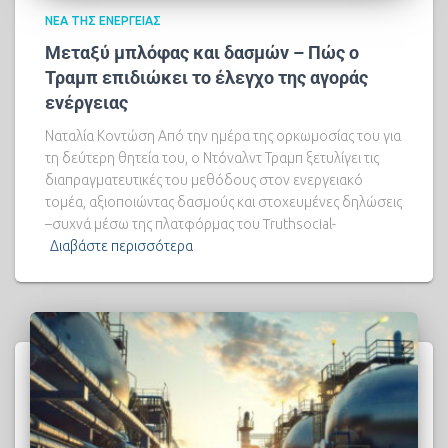
ΝΈΑ ΤΗΣ ΕΝΈΡΓΕΙΑΣ
Μεταξύ μπλόφας και δασμών – Πώς ο
Τραμπ επιδιώκει το έλεγχο της αγοράς
ενέργειας
Ναταλία Κοντώση Από την ημέρα της ορκωμοσίας του για
τη δεύτερη θητεία του, ο Ντόναλντ Τραμπ ξετυλίγει τις
διαπραγματευτικές του μεθόδους στον ενεργειακό
τομέα, αξιοποιώντας δασμούς και στοχευμένες δηλώσεις
–συχνά μέσω της πλατφόρμας του Truthsocial-
Διαβάστε περισσότερα