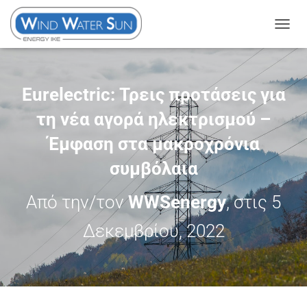
Ε
Ν
Α
Λ
Eurelectric: Τρεις προτάσεις για
Λ
τη νέα αγορά ηλεκτρισμού –
Α
Γ
Έμφαση στα μακροχρόνια
Ή
συμβόλαια
Π
Λ
Από την/τον
WWSenergy
, στις
5
Ο
Ή
Δεκεμβρίου, 2022
Γ
Η
Σ
Η
Σ